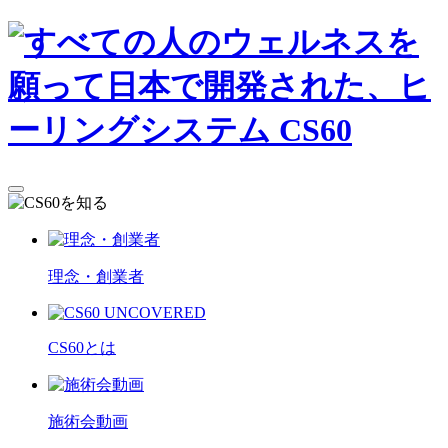
理念・創業者
CS60とは
施術会動画