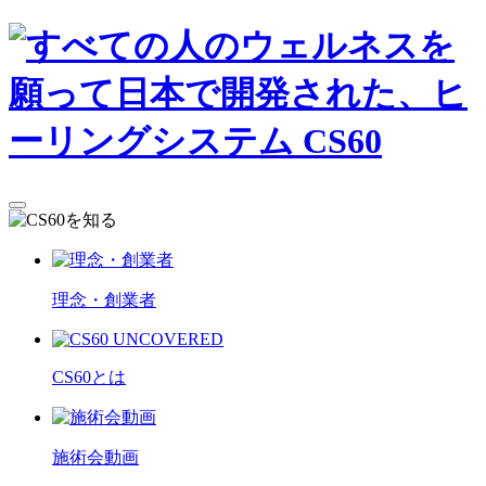
理念・創業者
CS60とは
施術会動画