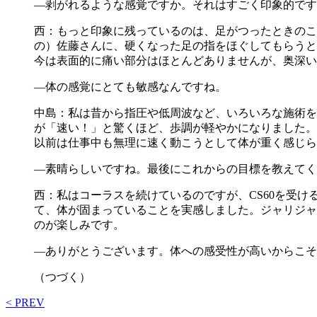
―剥がれるような感覚ですか。それはすごく印象的です
西：もっと印象に残っているのは、足がつったときのこ
の）佐藤さんに、硬くなった足の指をほぐしてもらうと
今は表面的に痛い部分はほとんどありませんが、奥深い
―体の感覚にとても敏感なんですね。
中島：私は昔から指圧や低周波など、いろいろな施術を
が「速い！」と驚くほど、歩調が軽やかになりました。
以前は仕事中も無理に速く動こうとして体が重く感じら
―素晴らしいですね。最後にこれからの目標を教えてく
西：私はコーラスを続けているのですが、CS60を受
て、体が固まっていることを実感しました。ジャリジャ
のが楽しみです。
―ありがとうございます。体への感受性が高いからこそ
（つづく）
< PREV