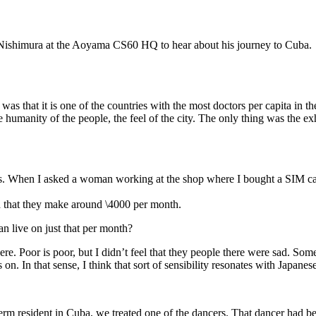
a Nishimura at the Aoyama CS60 HQ to hear about his journey to Cuba.
was that it is one of the countries with the most doctors per capita in t
 humanity of the people, the feel of the city. The only thing was the exha
rvants. When I asked a woman working at the shop where I bought a SIM
d that they make around \4000 per month.
an live on just that per month?
ere. Poor is poor, but I didn’t feel that they people there were sad. 
on. In that sense, I think that sort of sensibility resonates with Japanes
m resident in Cuba, we treated one of the dancers. That dancer had be