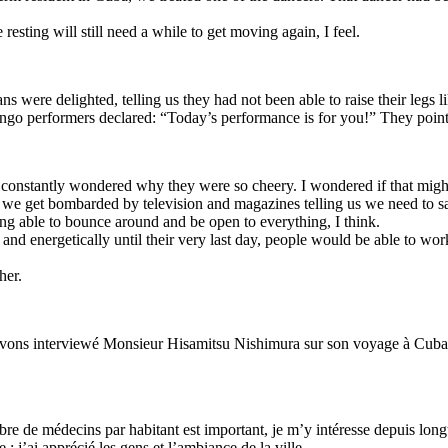
e resting will still need a while to get moving again, I feel.
s were delighted, telling us they had not been able to raise their legs 
bongo performers declared: “Today’s performance is for you!” They poi
I constantly wondered why they were so cheery. I wondered if that might
n we get bombarded by television and magazines telling us we need to s
ng able to bounce around and be open to everything, I think.
 and energetically until their very last day, people would be able to wo
her.
avons interviewé Monsieur Hisamitsu Nishimura sur son voyage à Cuba
e de médecins par habitant est important, je m’y intéresse depuis lon
j’ai apprécié les gens et l’ambiance de la ville.