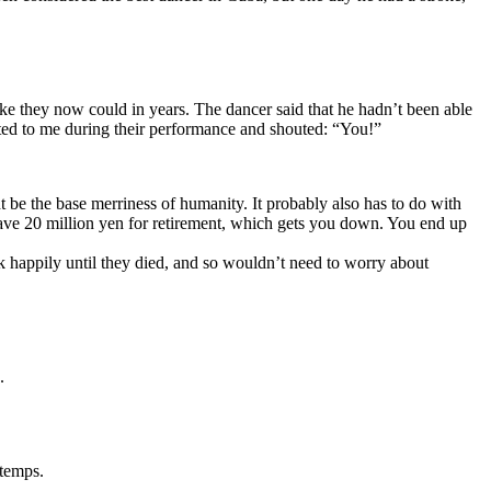
like they now could in years. The dancer said that he hadn’t been able
nted to me during their performance and shouted: “You!”
 be the base merriness of humanity. It probably also has to do with
ave 20 million yen for retirement, which gets you down. You end up
rk happily until they died, and so wouldn’t need to worry about
.
gtemps.