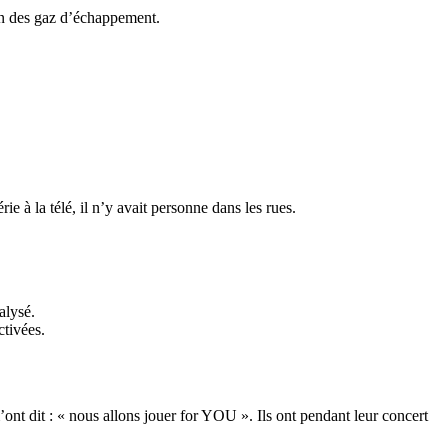
son des gaz d’échappement.
ie à la télé, il n’y avait personne dans les rues.
alysé.
ctivées.
ont dit : « nous allons jouer for YOU ». Ils ont pendant leur concert