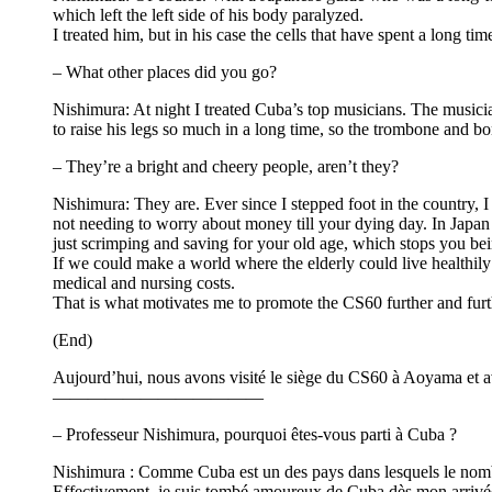
which left the left side of his body paralyzed.
I treated him, but in his case the cells that have spent a long tim
– What other places did you go?
Nishimura: At night I treated Cuba’s top musicians. The musician
to raise his legs so much in a long time, so the trombone and 
– They’re a bright and cheery people, aren’t they?
Nishimura: They are. Ever since I stepped foot in the country, 
not needing to worry about money till your dying day. In Japa
just scrimping and saving for your old age, which stops you bei
If we could make a world where the elderly could live healthily
medical and nursing costs.
That is what motivates me to promote the CS60 further and furt
(End)
Aujourd’hui, nous avons visité le siège du CS60 à Aoyama et 
――――――――――――
– Professeur Nishimura, pourquoi êtes-vous parti à Cuba ?
Nishimura : Comme Cuba est un des pays dans lesquels le nombr
Effectivement, je suis tombé amoureux de Cuba dès mon arrivée : 