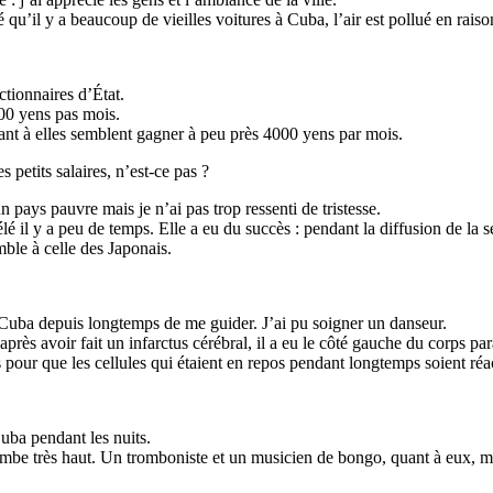
 qu’il y a beaucoup de vieilles voitures à Cuba, l’air est pollué en rai
tionnaires d’État.
000 yens pas mois.
uant à elles semblent gagner à peu près 4000 yens par mois.
petits salaires, n’est-ce pas ?
n pays pauvre mais je n’ai pas trop ressenti de tristesse.
é il y a peu de temps. Elle a eu du succès : pendant la diffusion de la sér
ble à celle des Japonais.
 Cuba depuis longtemps de me guider. J’ai pu soigner un danseur.
près avoir fait un infarctus cérébral, il a eu le côté gauche du corps par
s pour que les cellules qui étaient en repos pendant longtemps soient réa
uba pendant les nuits.
ambe très haut. Un tromboniste et un musicien de bongo, quant à eux, m’