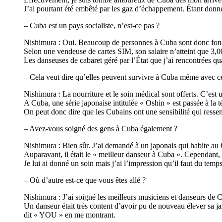
J’ai pourtant été embêté par les gaz d’échappement. Étant donné
– Cuba est un pays socialiste, n’est-ce pas ?
Nishimura : Oui. Beaucoup de personnes à Cuba sont donc fonc
Selon une vendeuse de cartes SIM, son salaire n’atteint que 3,
Les danseuses de cabaret géré par l’État que j’ai rencontrées q
– Cela veut dire qu’elles peuvent survivre à Cuba même avec ces 
Nishimura : La nourriture et le soin médical sont offerts. C’est u
A Cuba, une série japonaise intitulée « Oshin » est passée à la tél
On peut donc dire que les Cubains ont une sensibilité qui ressem
– Avez-vous soigné des gens à Cuba également ?
Nishimura : Bien sûr. J’ai demandé à un japonais qui habite au
Auparavant, il était le « meilleur danseur à Cuba ». Cependant, a
Je lui ai donné un soin mais j’ai l’impression qu’il faut du temp
– Où d’autre est-ce que vous êtes allé ?
Nishimura : J’ai soigné les meilleurs musiciens et danseurs de C
Un danseur était très content d’avoir pu de nouveau élever sa j
dit « YOU » en me montrant.