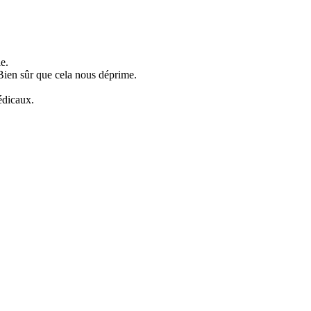
ie.
. Bien sûr que cela nous déprime.
édicaux.