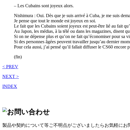
– Les Cubains sont joyeux alors.
Nishimura : Oui. Dès que je suis arrivé à Cuba, je me suis dema
Je pense que tout le monde est joyeux en soi.
Le fait que les Cubains soient joyeux est peut-être lié au fait qu’
Au Japon, les médias, à la télé ou dans les magazines, disent qu’
Si on ne dépense plus et qu’on ne fait qu’économiser pour sa vie
Si des personnes âgées peuvent travailler jusqu’au dernier mom
Pour cela aussi, j’ai pensé qu’il fallait diffuser le CS60 encore p
(fin)
< PREV
NEXT >
INDEX
製品や契約について等ご不明点がございましたらお気軽にお