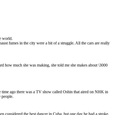
he world.
ust fumes in the city were a bit of a struggle. All the cars are really
 card how much she was making, she told me she makes about \3000
Some time ago there was a TV show called Oshin that aired on NHK in
e people.
en considered the best dancer in Cuba, but one day he had a stroke,