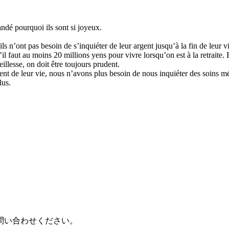
ndé pourquoi ils sont si joyeux.
ils n’ont pas besoin de s’inquiéter de leur argent jusqu’à la fin de leur v
il faut au moins 20 millions yens pour vivre lorsqu’on est à la retraite
illesse, on doit être toujours prudent.
ent de leur vie, nous n’avons plus besoin de nous inquiéter des soins m
lus.
問い合わせください。