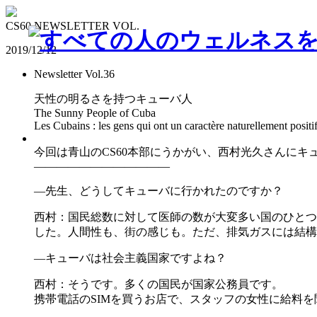
CS60 NEWSLETTER VOL.
2019/12/12
Newsletter Vol.36
天性の明るさを持つキューバ人
The Sunny People of Cuba
Les Cubains : les gens qui ont un caractère naturellement positif
今回は青山のCS60本部にうかがい、西村光久さんに
――――――――――――
―先生、どうしてキューバに行かれたのですか？
西村：国民総数に対して医師の数が大変多い国のひとつ
した。人間性も、街の感じも。ただ、排気ガスには結構
―キューバは社会主義国家ですよね？
西村：そうです。多くの国民が国家公務員です。
携帯電話のSIMを買うお店で、スタッフの女性に給料を