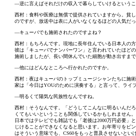
―逆に言えばそれだけの収入で暮らしていけるというこ
西村：食料や医療は無償で提供されていますから。貧し
のですが、放送中は表に人がいなくなるほどの人気だっ
―キューバでも施術されたのですよね？
西村：もちろんです。現地に長年住んでいる日本人の方
彼は「キューバでナンバーワン」と言われていたほどの
施術しましたが、長い間休んでいた細胞が動き出すまで
―他にはどんなところへ行かれたのですか。
西村：夜はキューバのトップミュージシャンたちに施術
家は「今日はYOUのために演奏する」と言って、ライ
―明るくて陽気な民族性なんですね。
西村：そうなんです。「どうしてこんなに明るいんだろ
くてもいいということも関係しているかもしれません。
日本ではテレビでも雑誌でも「老後は2000万円必要
じけることができなくなると思います。お年寄りをピン
はそういう意味でも、CS60をもっと普及させないとい