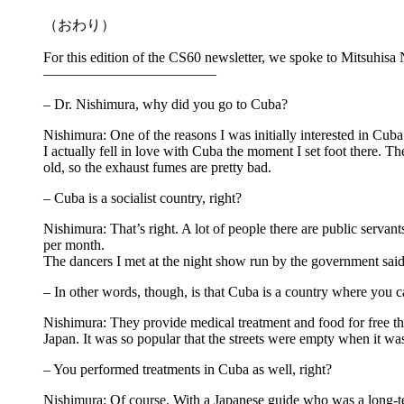
（おわり）
For this edition of the CS60 newsletter, we spoke to Mitsuhis
――――――――――――
– Dr. Nishimura, why did you go to Cuba?
Nishimura: One of the reasons I was initially interested in Cuba 
I actually fell in love with Cuba the moment I set foot there. The
old, so the exhaust fumes are pretty bad.
– Cuba is a socialist country, right?
Nishimura: That’s right. A lot of people there are public se
per month.
The dancers I met at the night show run by the government sai
– In other words, though, is that Cuba is a country where you c
Nishimura: They provide medical treatment and food for free th
Japan. It was so popular that the streets were empty when it was 
– You performed treatments in Cuba as well, right?
Nishimura: Of course. With a Japanese guide who was a long-ter