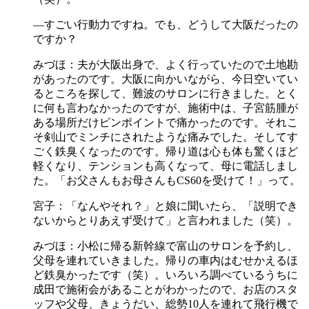
―すごい行動力ですね。でも、どうして大阪だったの
ですか？
みづほ：夫が大阪出身で、よく行っていたので土地勘
があったのです。大阪に向かいながら、今日空いてい
るところを探して、難波のサロンに行きました。とく
に何も言わなかったのですが、施術中は、子宮筋腫が
ある場所だけピンポイントで痛かったのです。それこ
そ剣山でミンチにされたような痛みでした。そしてす
ごく鉄臭くなったのです。帰り道は心も体も驚くほど
軽くなり、テンションも高くなって、母に電話しまし
た。「お父さんもお母さんもCS60を受けて！」って。
宮子：「なんやそれ？」と娘に聞いたら、「説明でき
ないからとりあえず受けて」と言われました（笑）。
みづほ：小松に帰る新幹線で富山のサロンを予約し、
父母を連れていきました。帰りの車内はむせかえるほ
ど鉄臭かったです（笑）。いろいろ調べているうちに
成田で施術会があることがわかったので、お店のスタ
ッフや父母、きょうだい、総勢10人を連れて飛行機で