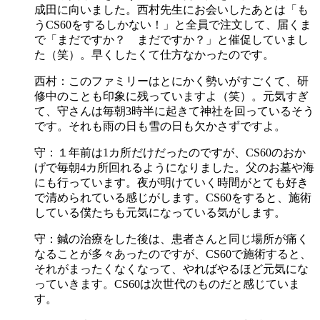
成田に向いました。西村先生にお会いしたあとは「も
うCS60をするしかない！」と全員で注文して、届くま
で「まだですか？ まだですか？」と催促していまし
た（笑）。早くしたくて仕方なかったのです。
西村：このファミリーはとにかく勢いがすごくて、研
修中のことも印象に残っていますよ（笑）。元気すぎ
て、守さんは毎朝3時半に起きて神社を回っているそう
です。それも雨の日も雪の日も欠かさずですよ。
守：１年前は1カ所だけだったのですが、CS60のおか
げで毎朝4カ所回れるようになりました。父のお墓や海
にも行っています。夜が明けていく時間がとても好き
で清められている感じがします。CS60をすると、施術
している僕たちも元気になっている気がします。
守：鍼の治療をした後は、患者さんと同じ場所が痛く
なることが多々あったのですが、CS60で施術すると、
それがまったくなくなって、やればやるほど元気にな
っていきます。CS60は次世代のものだと感じていま
す。