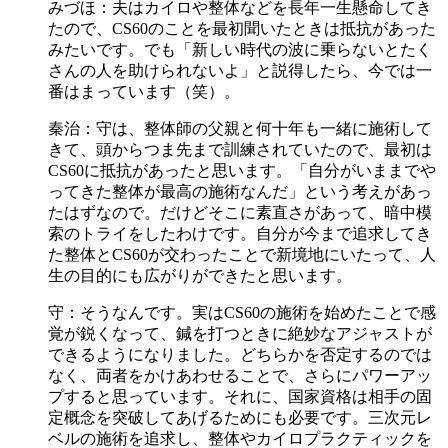
みづほ：夫はカイロや整体などを長年一生懸命してき
たので、CS60のことを最初聞いたときは抵抗があった
みたいです。でも「新しい時代の波に乗らないとたく
さんの人を助けられないよ」と説得したら、今では一
番はまっています（笑）。
秦治：守は、整体師の父親と何十年も一緒に施術して
きて、頭からつま先まで訓練されていたので、最初は
CS60に抵抗があったと思います。「自分がいままでや
ってきた整体が最高の施術なんだ」という考えがあっ
たはずなので。だけどそこに素直さがあって、暗中模
索のトライをしたわけです。自分が今まで追求してき
た整体とCS60が交わったことで新境地にいたって、人
生の目的にも広がりができたと思います。
守：そうなんです。実はCS60の施術を始めたことで感
覚が鋭くなって、鍼を打つときに絶妙なアジャストが
できるようになりました。どちらかを否定するのでは
なく、両者をかけあわせることで、さらにパワーアッ
プすると思っています。それに、国家資格は相手の固
定概念を突破してあげるためにも必要です。三次元レ
ベルの施術を追求し、整体やカイロプラクティックを