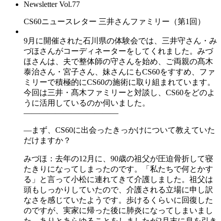
Newsletter Vol.77
CS60ニュースレター 三井さんファミリー（第1回）
9月に開催された石川県の体験会では、三井守さん・み
づほさんがコーディネーターをしてくれました。みづ
ほさんは、夫で整体師の守さんを始め、ご両親の髙木
泰治さん・宮子さん、妹さんにもCS60をすすめ、ファ
ミリーで積極的にCS60の施術に取り組まれています。
今回は三井・髙木ファミリーと対談し、CS60をどのよ
うに活用しているのか伺いました。
――――――――――――
―まず、CS60に出会ったきっかけについて教えていた
だけますか？
みづほ：去年の12月に、90歳の祖父が圧迫骨折して寝
たきりになってしまったのです。「私たちで何とかす
る」と言って小松に連れてきて介護しました。祖父は
頭もしっかりしていたので、介護される立場に申し訳
なさを感じていたようです。歩けるくらいに回復した
のですが、実家に帰った後に肺炎になってしまいまし
た。ありとあらゆることをしましたが2月末に息を引き