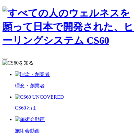
理念・創業者
CS60とは
施術会動画