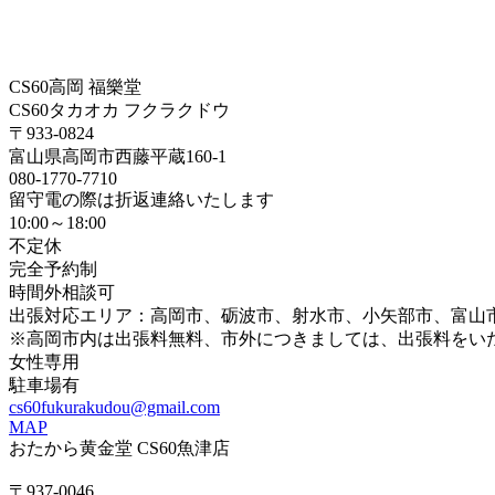
CS60高岡 福樂堂
CS60タカオカ フクラクドウ
〒933-0824
富山県高岡市西藤平蔵160-1
080-1770-7710
留守電の際は折返連絡いたします
10:00～18:00
不定休
完全予約制
時間外相談可
出張対応エリア：高岡市、砺波市、射水市、小矢部市、富山
※高岡市内は出張料無料、市外につきましては、出張料をい
女性専用
駐車場有
cs60fukurakudou@gmail.com
MAP
おたから黄金堂 CS60魚津店
〒937-0046