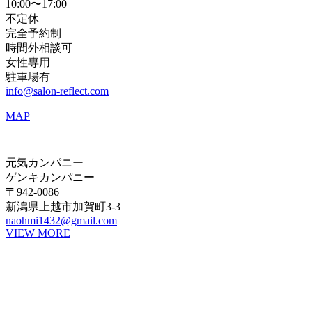
10:00〜17:00
不定休
完全予約制
時間外相談可
女性専用
駐車場有
info@salon-reflect.com
MAP
元気カンパニー
ゲンキカンパニー
〒942-0086
新潟県上越市加賀町3-3
naohmi1432@gmail.com
VIEW MORE