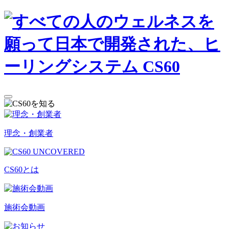
理念・創業者
CS60とは
施術会動画