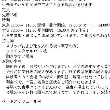
※先着のため期間途中で終了となる場合があります。
定員
先着15名
時間
東京 11:00～（10:30 開場・受付開始、11:00 スタート、14:0
大阪 13:00～（12:30 受付開始、16:30頃 終了予定）
※途中参加・退出はご遠慮頂いております。ご都合が合わな
持ち物
・スリッパおよび靴を入れる袋（東京のみ）
・フェイスタオル1〜２枚
・動きやすい服装
お願い事項
・施術終了後、お帰りいただけますが、時間の許すかぎり見
・受付時に受付表の記入があります。終了後は感想の記入を
・体験者の方の会場での録音・撮影はご遠慮いただいており
・開会式で、一言、名前と症状をご紹介いただきます。
・会場での食事はできませんので、 昼食を済ませていらして
・会場のトイレ数は限られております。できればトイレを済
ベッドスケジュール例