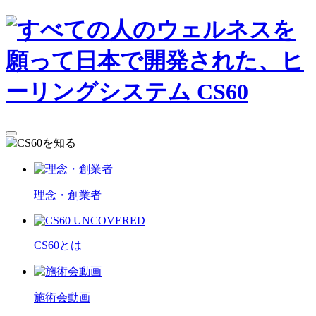
理念・創業者
CS60とは
施術会動画