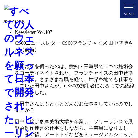
CS60 NEWSLETTER VOL.
2021/04/15
Newsletter Vol.107
CS60ニュースレター CS60フランチャイズ 田中智博さ
ん（前編）
今回お話を伺ったのは、愛知・三重県で二つの施術会
をコーディネイトされた、フランチャイズの田中智博
さんです。さまざまな職を経て、世界各地でも仕事を
していた田中さんが、CS60の施術者になるまでの経緯
を伺いました。
―田中さんはもともとどんなお仕事をしていたのでし
ょうか？
田中：僕は多摩美術大学を卒業し、フリーランスで展
覧会制作運営の仕事をしながら、学芸員になりまし
た。その後、アートトイなどをミュージアムショップ