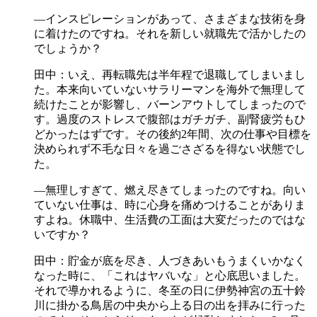
―インスピレーションがあって、さまざまな技術を身
に着けたのですね。それを新しい就職先で活かしたの
でしょうか？
田中：いえ、再転職先は半年程で退職してしまいまし
た。本来向いていないサラリーマンを海外で無理して
続けたことが影響し、バーンアウトしてしまったので
す。過度のストレスで腹部はガチガチ、副腎疲労もひ
どかったはずです。その後約2年間、次の仕事や目標を
決められず不毛な日々を過ごさざるを得ない状態でし
た。
―無理しすぎて、燃え尽きてしまったのですね。向い
ていない仕事は、時に心身を痛めつけることがありま
すよね。休職中、生活費の工面は大変だったのではな
いですか？
田中：貯金が底を尽き、人づきあいもうまくいかなく
なった時に、「これはヤバいな」と心底思いました。
それで導かれるように、冬至の日に伊勢神宮の五十鈴
川に掛かる鳥居の中央から上る日の出を拝みに行った