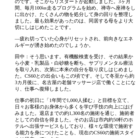
のです。そこからリスタートが起動しました。3ヶ月
間、毎月100㎞走るプログラムを始め、禅寺へ座禅をし
に出かけ、たくさんの物を処分して身の回りを整理し
ました。最も効果があったのは、同居する母をより大
切にしはじめたことです。
―疲れ切っていた心身がリセットされ、前向きなエネ
ルギーが湧き始めたのでしょうか。
田中：そう思います。有機酸検査を受け、その結果か
ら小麦・乳製品・白砂糖を断ち、サプリメンタル療法
を取り入れ、次第に本来の自分を取り戻しはじめまし
た。CS60との出会いもこの頃です。そして冬至から約
3カ月後に、名古屋の老舗マッサージ店で働くことにな
り、仕事へ復帰しました。
仕事の初日に「1年間で1,000人揉む」と目標を立て、
日々お客様のお身体から多くを学び手技の向上にはげ
みました。退店までの約1,300名の施術を通じ、施術者
としての自信を得ました。そのお店は市内約50軒のホ
テルへ出張サービスもしており、様々な環境で施術す
る能力を身につけたことも、現在のCS60の施術スタイ