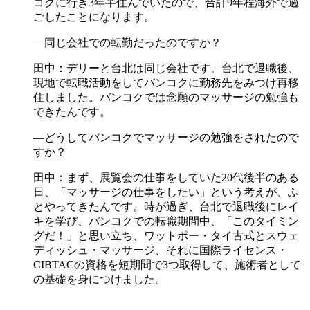
コクに行き3年半住んでいたので、合計9年程海外で過
ごしたことになります。
―同じ会社での転勤だったのですか？
田中：デリーと台北は同じ会社です。台北で退職後、
現地で転職活動をしてバンコクに勤務先をみつけ再移
住しました。バンコクでは念願のマッサージの勉強も
できたんです。
―どうしてバンコクでマッサージの勉強をされたので
すか？
田中：まず、展覧会の仕事をしていた20代後半のある
日、「マッサージの仕事をしたい」という考えが、ふ
とやってきたんです。時が過ぎ、台北で退職後にレイ
キを学び、バンコクでの転職期間中、「このタイミン
グだ！」と思い立ち、ワットポー・タイ古式とスウェ
ディッシュ・マッサージ、それに国際ライセンス・
CIBTACの資格を短期間で3つ取得して、施術者として
の基礎を身につけました。