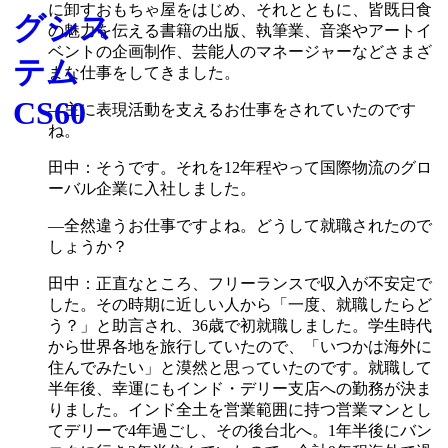
に卸すおもちゃ屋をはじめ、それとともに、皆既日食
の魅力を伝える書籍の出版、執筆業、音楽やアートイ
ベントの企画制作、芸能人のマネージャーなどさまざ
まな仕事をしてきました。
―主に表現活動を支えるお仕事をされていたのです
ね。
田中：そうです。それを12年程やって国際物流のグロ
ーバル企業に入社しました。
―全然違うお仕事ですよね。どうして就職されたので
しょうか？
田中：正直なところ、フリーランスで収入が不安定で
した。その時期に近しい人から「一度、就職したらど
う？」と助言され、36歳で初就職しました。学生時代
から世界各地を旅行していたので、「いつかは海外に
住んでみたい」と漠然と思っていたのです。就職して
半年後、幸運にもインド・デリー支店への勤務が決ま
りました。インド全土を営業範囲に持つ営業マンとし
てデリーで4年過ごし、その後台北へ。1年半後にバン