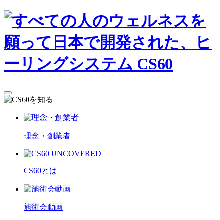
理念・創業者
CS60とは
施術会動画