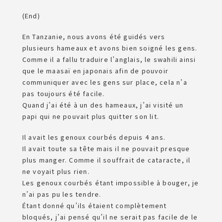
(End)
En Tanzanie, nous avons été guidés vers
plusieurs hameaux et avons bien soigné les gens.
Comme il a fallu traduire l’anglais, le swahili ainsi
que le maasaï en japonais afin de pouvoir
communiquer avec les gens sur place, cela n’a
pas toujours été facile.
Quand j’ai été à un des hameaux, j’ai visité un
papi qui ne pouvait plus quitter son lit.
Il avait les genoux courbés depuis 4 ans.
Il avait toute sa tête mais il ne pouvait presque
plus manger. Comme il souffrait de cataracte, il
ne voyait plus rien.
Les genoux courbés étant impossible à bouger, je
n’ai pas pu les tendre.
Étant donné qu’ils étaient complètement
bloqués, j’ai pensé qu’il ne serait pas facile de le