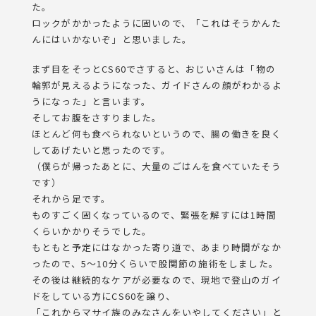
た。
ロックがかかったように固いので、「これはそうかんた
んにはいかないぞ」と思いました。
まず目をそっとCS60でさすると、おじいさんは「物の
輪郭が見えるようになった、ガイドさんの顔がわかるよ
うになった」と言います。
そしてお腹をさすりました。
ほとんど何も食べられないというので、腸の働きを良く
してあげたいと思ったのです。
（僕らが帰ったあとに、大量のごはんを食べていたそう
です）
それから足です。
ものすごく固くなっているので、緊張を解すには1時間
くらいかかりそうでした。
もともと予定にはなかった寄り道で、あまり時間がなか
ったので、5～10分くらいで股関節の施術をしました。
その後は継続的なケアが必要なので、現地で登山のガイ
ドをしている方にCS60を譲り、
「これからマサイ族のみなさんをいやしてください」と