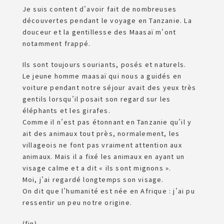
Je suis content d’avoir fait de nombreuses
découvertes pendant le voyage en Tanzanie. La
douceur et la gentillesse des Maasaï m’ont
notamment frappé.
Ils sont toujours souriants, posés et naturels.
Le jeune homme maasaï qui nous a guidés en
voiture pendant notre séjour avait des yeux très
gentils lorsqu’il posait son regard sur les
éléphants et les girafes.
Comme il n’est pas étonnant en Tanzanie qu’il y
ait des animaux tout près, normalement, les
villageois ne font pas vraiment attention aux
animaux. Mais il a fixé les animaux en ayant un
visage calme et a dit « ils sont mignons ».
Moi, j’ai regardé longtemps son visage.
On dit que l’humanité est née en Afrique : j’ai pu
ressentir un peu notre origine.
(fin)