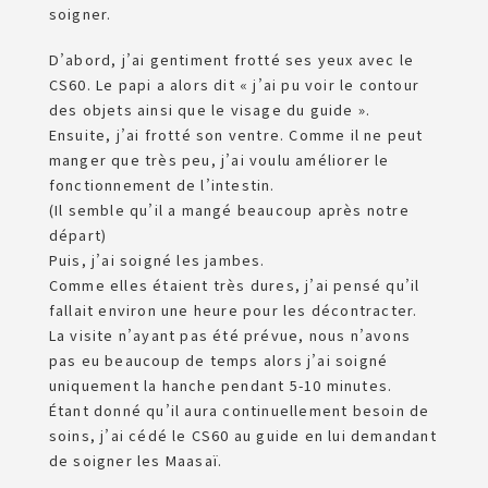
soigner.
D’abord, j’ai gentiment frotté ses yeux avec le
CS60. Le papi a alors dit « j’ai pu voir le contour
des objets ainsi que le visage du guide ».
Ensuite, j’ai frotté son ventre. Comme il ne peut
manger que très peu, j’ai voulu améliorer le
fonctionnement de l’intestin.
(Il semble qu’il a mangé beaucoup après notre
départ)
Puis, j’ai soigné les jambes.
Comme elles étaient très dures, j’ai pensé qu’il
fallait environ une heure pour les décontracter.
La visite n’ayant pas été prévue, nous n’avons
pas eu beaucoup de temps alors j’ai soigné
uniquement la hanche pendant 5-10 minutes.
Étant donné qu’il aura continuellement besoin de
soins, j’ai cédé le CS60 au guide en lui demandant
de soigner les Maasaï.