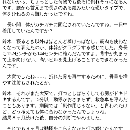
れないから、ちょっとした荷物でも後ろに倒れそうになるん
です。腰から首元まで長さのある鎧みたいな硬いタイプで、
体をひねるのも難しかったですね。
―長い間、体がガチガチに固定されていたんですね。一日中
着用していたんですか？
鈴木：寝るとき以外はほとんど着けっぱなし。筋肉も使わな
くなって衰えたのか、体幹がグラグラする感じでした。身長
も152センチから144センチに縮んだんですよ。背中が丸まっ
て上を向けない。高いビルを見上げることすらできなかった
んです。
―大変でしたね……。折れた骨を再生するために、骨量を増
やす注射もされたとか。
鈴木：それがまた大変で。打つとしばらくして心臓がドキド
キするんです。15分以上動悸がおさまらず、救急車を呼んだ
こともあります。病院では「副作用じゃない」と言われたけ
ど、どう考えても体に合わなかったんでしょうね。
結局８ヶ月続けた後、自分の判断でやめました。
―それでも８ヶ月は動悸をこらえながら打ち続けたんです