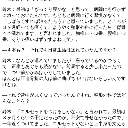
鈴木：最初は「ぎっくり腰かな」と思って、病院にも行かず
に放っておいたんです。もともと病院に行く習慣がなくて、
「しばらくすれば治るだろう」と思っていました。ところが
３ヶ月経っても痛くて。ようやく整形外科に行ったら「背骨
４本潰れてます」と言われました。胸椎11・12番、腰椎1・2
番。そりゃ痛いはずですよね（笑）。
―４本も？ それでも日常生活は送れていたんですか？
鈴木：なんとか送れていましたが、座っているのがつらく
て、正座もあぐらも続かない。前屈すると少し楽だったの
で、つい前かがみばかりしていました。
ほんとは圧迫骨折の人は前に曲げちゃいけないらしいんです
けどね。
―それで背中が丸くなっていったんですね。整形外科ではど
んなことを？
鈴木：「コルセットをつけるしかない」と言われて。最初は
３ヶ月くらいの予定だったのが、不安で外せなかったので、
一年近くつけてました。コルセットがないと上半身を支えら