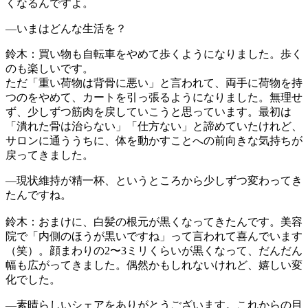
くなるんですよ。
―いまはどんな生活を？
鈴木：買い物も自転車をやめて歩くようになりました。歩く
のも楽しいです。
ただ「重い荷物は背骨に悪い」と言われて、両手に荷物を持
つのをやめて、カートを引っ張るようになりました。無理せ
ず、少しずつ筋肉を戻していこうと思っています。最初は
「潰れた骨は治らない」「仕方ない」と諦めていたけれど、
サロンに通ううちに、体を動かすことへの前向きな気持ちが
戻ってきました。
―現状維持が精一杯、というところから少しずつ変わってき
たんですね。
鈴木：おまけに、白髪の根元が黒くなってきたんです。美容
院で「内側のほうが黒いですね」って言われて喜んでいます
（笑）。顔まわりの2〜3ミリくらいが黒くなって、だんだん
幅も広がってきました。偶然かもしれないけれど、嬉しい変
化でした。
―素晴らしいシェアをありがとうございます。これからの目