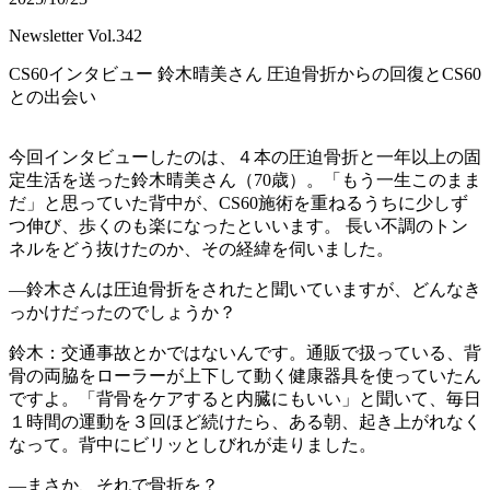
Newsletter Vol.342
CS60インタビュー 鈴木晴美さん 圧迫骨折からの回復とCS60
との出会い
今回インタビューしたのは、４本の圧迫骨折と一年以上の固
定生活を送った鈴木晴美さん（70歳）。「もう一生このまま
だ」と思っていた背中が、CS60施術を重ねるうちに少しず
つ伸び、歩くのも楽になったといいます。 長い不調のトン
ネルをどう抜けたのか、その経緯を伺いました。
―鈴木さんは圧迫骨折をされたと聞いていますが、どんなき
っかけだったのでしょうか？
鈴木：交通事故とかではないんです。通販で扱っている、背
骨の両脇をローラーが上下して動く健康器具を使っていたん
ですよ。「背骨をケアすると内臓にもいい」と聞いて、毎日
１時間の運動を３回ほど続けたら、ある朝、起き上がれなく
なって。背中にビリッとしびれが走りました。
―まさか、それで骨折を？