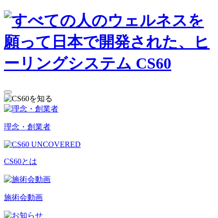
理念・創業者
CS60とは
施術会動画