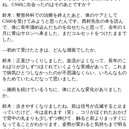
ね。CS60に出会ったのはそのあとですか？
鈴木：整形外科での治療を終えたあと、体のケアとして
CS60を受けてみようと思ったんです。西村先生の本を読ん
で、体に長年溜め込んだものを出せたらと思って、去年の１
月に青山サロンへ来ました。まだコルセットをつけたままで
した。
―初めて受けたときは、どんな感覚でしたか。
鈴木：正直びっくりしました。血流がよくなって、長年のこ
わばりが少しずつほぐれていくような実感があって。これま
で病気ひとつしなかったのが不思議なくらい、いろんなもの
をためていたんだなって思いました。
―施術を続けているうちに、体にどんな変化がありました
か。
鈴木：歩きやすくなりましたね。前は信号が点滅すると止ま
っていたけど、今は走れます（笑）。コリがほぐれたおかげ
で背中の丸まりも少しずつ伸びて、触ると前よりまっすぐに
なってることがわかります。姿勢が変わると気持ちまで明る