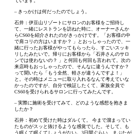
ています。
– きっかけは何だったのでしょう。
石井：伊豆山リゾートにサロンのお客様をご招待し
て、一緒にレストランを訪ねた時に、オーナーさんか
らCS60を紹介されたのがきっかけです。「お客様の中
で肩コリの方はいますか？ 」とおっしゃったので、一
緒に行ったお客様がやってもらったら、すごいスッキ
リしたみたいで。帰りにお客様から「石井さんのサロ
ンでは使わないの？ 」と何回も何回も言われて。次の
来店時もおっしゃったので、そんなに違うんですか？
って聞いたら「もう全然、軽さが違うんですよ！」
と。その時はメニューに取り入れるなんて考えていな
かったのですが、自分で検証したくて、家族全員で
CS60を受けられるサロンに行ってみたんです。
– 実際に施術を受けてみて、どのような感想を抱きま
したか？
石井：初めて受けた時はダルくて。 今まで溜まってい
たものがスッと抜けるような感覚でした。そして、も
う眠くて眠くてしょうがない。3日間ぐらい、まぶたが