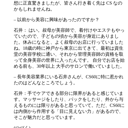
想に正直驚きましたが、皆さん行き着く先は CS なの
かもしれませんね。
– 以前から美容に興味があったのですか？
石井： はい。叔母が美容師で、着付けやエステもやっ
ていたので、子どもの頃から美容が身近にありまし
た。休みになると、よく叔母のお店に行っていました
ね。18歳の時に神戸から東京に出てきて、最初は資生
堂の美容学校に通い、それから管理美容師の資格を取
って全身美容の世界に入ったんです。 自分でお店を始
める前も、30年以上 大手のサロンで働いていました。
– 長年美容業界にいる石井さんが、CS60に特に惹かれ
たのはどんなところでしょう。
石井：手でケアできる部分に限界があると感じていま
す。マッサージをしたり、パックをしたり、外から与
えるものには限りがあると思っていて。ただ、CS60に
は内側から作用する「目に見えない力」があるので、
そこが魅力だと思っています。
(つづく)​