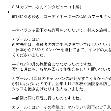
C.M.カプールさんインタビュー（中編）
前回に引き続き、コーディネーターのC.M.カプール
――――――――――――
―マハラジャ殿下から許可をいただいて、村人を施術し
カプール：はい。
西村先生は、高齢者の方に生涯現役でいてほしいという
「日本からCS60のメンバーを連れてきて、インドの
てくださいました。
―それが10月の施術会につながったのですね。
翌年１月にも、各地を回って施術会をしたと聞いていま
カプール：1回目のキャラバンの評判がすごく良かった
がけいただいたのです。翌年１月に学校や病院を再訪し
タッフを抱きあげたりする人もいました。
―前回と同じ病院に行ったのですよね。
カプール：はい。その病院は、マハラジャ殿下のご子息