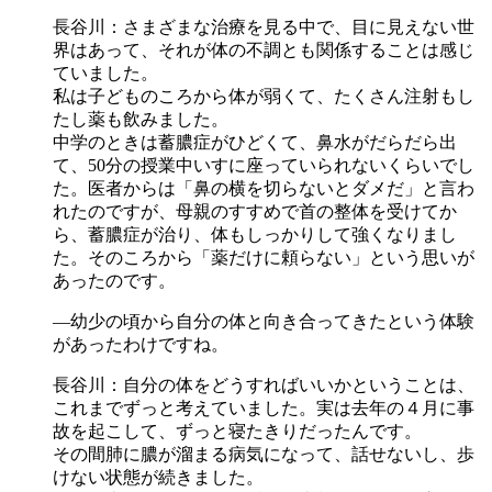
長谷川：さまざまな治療を見る中で、目に見えない世
界はあって、それが体の不調とも関係することは感じ
ていました。
私は子どものころから体が弱くて、たくさん注射もし
たし薬も飲みました。
中学のときは蓄膿症がひどくて、鼻水がだらだら出
て、50分の授業中いすに座っていられないくらいでし
た。医者からは「鼻の横を切らないとダメだ」と言わ
れたのですが、母親のすすめで首の整体を受けてか
ら、蓄膿症が治り、体もしっかりして強くなりまし
た。そのころから「薬だけに頼らない」という思いが
あったのです。
―幼少の頃から自分の体と向き合ってきたという体験
があったわけですね。
長谷川：自分の体をどうすればいいかということは、
これまでずっと考えていました。実は去年の４月に事
故を起こして、ずっと寝たきりだったんです。
その間肺に膿が溜まる病気になって、話せないし、歩
けない状態が続きました。