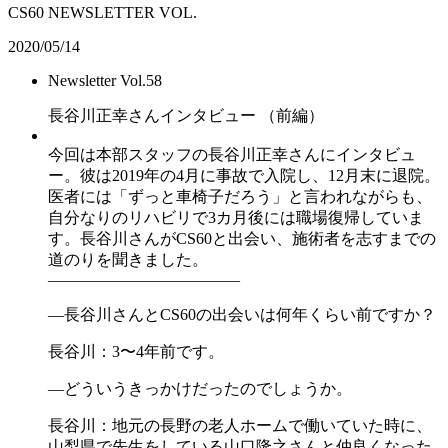
CS60 NEWSLETTER VOL.
2020/05/14
Newsletter Vol.58
長谷川正幸さんインタビュー （前編）
今回は本部スタッフの長谷川正幸さんにインタビュ
ー。彼は2019年の4月に事故で入院し、12月末に退院。
医者には「ずっと車椅子だろう」と言われながらも、
自分なりのリハビリで3カ月後には職場復帰していま
す。長谷川さんがCS60と出会い、施術者を志すまでの
道のりを聞きました。
――――――――――――
―長谷川さんとCS60の出会いは何年くらい前ですか？
長谷川：3〜4年前です。
―どういうきっかけだったのでしょうか。
長谷川：地元の長野の老人ホームで働いていた時に、
山梨県で先生をしている山口隆之さんと仲良くなった