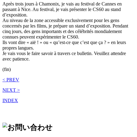
Après trois jours à Chamonix, je vais au festival de Cannes en
passant à Nice. Au festival, je vais présenter le CS60 au stand
d’exposition.
Au niveau de la zone accessible exclusivement pour les gens
concernés par les films, je prépare un stand d’exposition. Pendant
cinq jours, des gens importants et des célébrités mondialement
connues peuvent expérimenter le CS60.
Ils vont dire « aië ! » ou « qu’est-ce que c’est que ça ? » en leurs
propres langues.
Je vais vous le faire savoir à travers ce bulletin. Veuillez attendre
avec patience.
(fin)
< PREV
NEXT >
INDEX