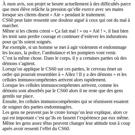
À mon avis, son projet se heurte actuellement à des difficultés parce
que mon élève relâche la pression qu’elle exerce avec ses mains
lorsque ses clients disent « Aïe » pendant le traitement.
CS60 peut faire ressentir une douleur aiguë à ceux qui ont du mal à
marcher.
Même si les clients crient « Ça fait mal ! » ou « Aië ! », il faut bien
les tenir sans perdre courage et continuer d’enlever les indurations
pour qu’ils soient soignés.
Par exemple, si un homme se met à agir violement et endommage
les locaux, la police, l’ambulance et les pompiers vont venir.
C’est la même chose. Dans le corps, il y a certaines parties où des
démons s’agitent.
Lorsqu’on applique le CS60 sur ces parties, le cerveau émet un
ordre qui pourrait ressembler à « Allez ! Il y a des démons » et les
cellules immunocompétentes arrivent alors rapidement.
Lorsque les cellules immunocompétentes arrivent, comme les
démons sont absorbés par le CS60 alors il ne reste que des gens
gentils sur place.
Ensuite, les cellules immunocompétentes qui se réunissent essaient
de soigner des parties endommagées.
Les gens ne peuvent pas le croire lorsqu’on leur explique, alors ce
qui est important c’est qu’ils en fassent l’expérience par eux même.
Même les gens assez têtus peuvent changer leur attitude tout à coup
après avoir ressenti l’effet du CS60.