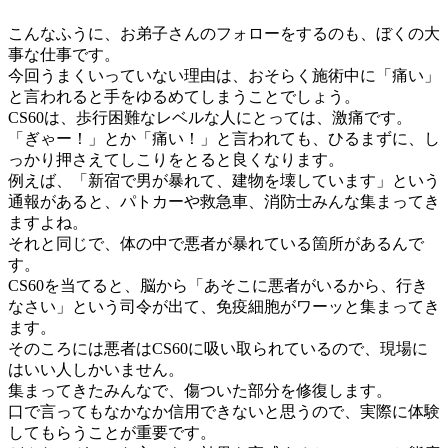
こんなふうに、お弟子さんのフォローをするのも、ぼくの大
事な仕事です。
今回うまくいっていない理由は、おそらく施術中に「痛い」
と言われると手をゆるめてしまうことでしょう。
CS60は、歩行困難なレベルな人にとっては、激痛です。
「ぎゃー！」とか「痛い！」と言われても、ひるまずに、し
っかり押さえてしこりをとると良くなります。
例えば、「新宿で男が暴れて、建物を壊しています」という
通報があると、パトカーや救急車、消防士みんな集まってき
ますよね。
それと同じで、体の中で悪者が暴れている箇所があるんで
す。
CS60を当てると、脳から「あそこに悪者がいるから、行き
なさい」という司令が出て、免疫細胞がワーッと集まってき
ます。
そのころには悪者はCS60に吸い取られているので、現場に
はいい人しかいません。
集まってきたみんなで、傷ついた部分を修復します。
口で言ってもなかなか信用できないと思うので、実際に体験
してもらうことが重要です。