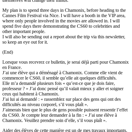
themselves will change their minds.
My plan is to spend three days in Chamonix, before heading to the
Cannes Film Festival via Nice. I will have a booth in the VIP area,
where only people involved in the movies are allowed in. I will
spend five days there demonstrating the CS60 to celebrities and
other important people.
I will also be sending out a report about the trip via this newsletter,
so keep an eye out for it.
(End)
Lorsque vous recevrez ce bulletin, je serai déjà parti pour Chamonix
en France.
J’ai une élève qui a déménagé à Chamonix. Comme elle vient de
commencer le CS60, il semble qu’elle ait quelques difficultés.
Elle m’a demandé plusieurs fois « qu’est-ce que je dois faire,
professeur ? » J’ai donc pensé qu’il valait mieux y aller et soigner
ceux qui habitent à Chamonix.
J’ai lui ai demandé : « rassemblez sur place des gens qui ont des
difficultés au niveau corporel, s’il vous plaît ».
J’aimerais bien que le plus de gens possible puissent ressentir l’effet
du CS60. Je compte leur demander à la fin : « J’ai une élève à
Chamonix. Veuillez prendre soin d’elle, s’il vous plaît ».
Aider des élèves de cette manière est un de mes travaux importants.