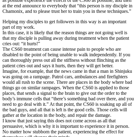
as possible experience the effects of the CS60 as possible, and then
at the end announce to everybody that “this person is my disciple in
Chamonix, and to please trust her to train you in these techniques.”
Helping my disciples to get followers in this way is an important
part of my work.
In this case, it is likely that the reason things are not going well is
that my disciple is pulling away during treatment when the patient
cries out: “it hurts!”
The CS60 treatment can cause intense pain to people who are
disabled to the point of being unable to walk independently. If you
can thoroughly press out all the stiffness without flinching as the
patient cries out and says it hurts, then they will get better.
Imagine, for example, that the news came in that a man in Shinjuku
was going on a rampage. Patrol cars, ambulances and firefighters
would all rush to the scene. There are places in the body where bad
things go on similar rampages. When the CS60 is applied to those
places, that sends a signal to the brain to give out the order to the
body’s immune cells that “there’s something bad over there, and you
need to go deal with it.” At that point, the CS60 is soaking up all of
the bad guys, and all that is left is the good cells. Those cells will
gather at the location in the body, and repair the damage.
I know that just saying this does not come across as all that
persuasive, which is why it is important to experience it in person.
No matter how stubborn the patient, experiencing the effect for