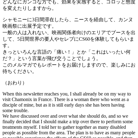
どんなにガンコな方でも、効果を実感すると、コロッと態度
を変えたりしますから。
シャモニーに3日間滞在したら、ニースを経由して、カンヌ
映画祭に出展予定です。
一般の人は入れない、映画関係者向けのエリアでブースを出
して、5日間世界の要人やセレブにCS60を体験してもらいま
す。
きっといろんな言語の「痛い！」とか「これはいったい何
だ？」という言葉が飛び交うことでしょう。
このメルマガでもレポートをお届けしますので、楽しみにお
待ちください。
（おわり）
When this newsletter reaches you, I shall already be on my way to
visit Chamonix in France. There is a woman there who went as a
disciple of mine, but as it is still early days she has been having
some trouble.
We have discussed over and over what she should do, and so we
finally decided that I should make a trip over there to perform some
treatments myself. I told her to gather together as many disabled
people as possible from the area. The plan is to have as many people