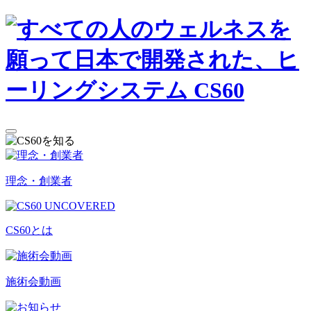
理念・創業者
CS60とは
施術会動画