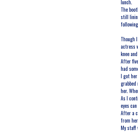
lunch.
The boot
still lin
followin
Though I
actress w
knee and
After fiv
had some 
I got her
grabbed 
her. When
As I cont
eyes can
After a 
from her
My staff