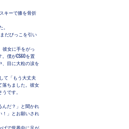
スキーで膝を骨折
た。
、まだびっこを引い
、彼女に手をがっ
僕がCS60を置
中、目に大粒の涙を
いして「もう大丈夫
て落ちました。彼女
そうです。
るんだ？」と聞かれ
い！」とお願いされ
かげで世界中に足が