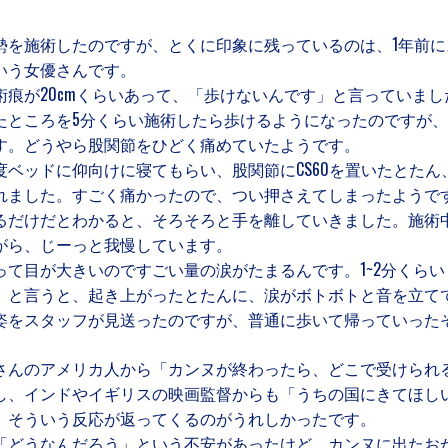
勢を施術したのですが、とくに印象に残っているのは、1年前に
いう女優さんです。
術痕が20cmくらいあって、「歩けないんです」と言っていまし
たところを5分くらい施術したら歩けるようになったのですが
す。どうやら股関節をひどく痛めていたようです。
度ベッドに仰向けに寝てもらい、股関節にCS60を置いたとたん
れました。すごく痛かったので、つい押さえてしまったようです。
るだけだとわかると、そろそろと手を離していきました。施術
がら、じーっと我慢しています。
って目が大きいのですごい量の涙がたまるんです。1~2分くら
」と言うと、起き上がったとたんに、涙がボトボトと音を立て
姿をスタッフが見送ったのですが、普通に歩いて帰っていった
んのアメリカ人から「カンヌが終わったら、どこで受けられ
し、インドやイギリスの映画監督からも「うちの国にきてほし
。そういう反応が返ってくるのがうれしかったです。
「どうなんだろう」という不安があったけど、カンヌに出たお