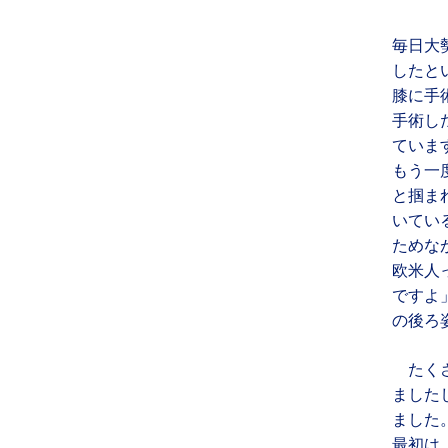
毎日大
したと
膝に手
手術し
ていま
もう一
と掴ま
いてい
ためな
欧米人
ですよ
の後ろ
たくさ
ました
ました
最初は