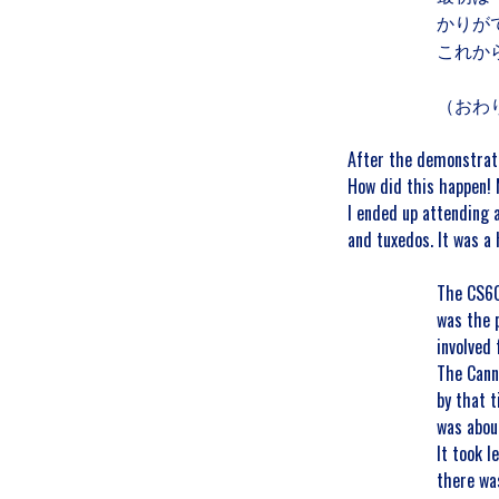
かりが
これか
（おわ
After the demonstrati
How did this happen! 
I ended up attending 
and tuxedos. It was a 
The CS60
was the p
involved 
The Cann
by that 
was abou
It took l
there was