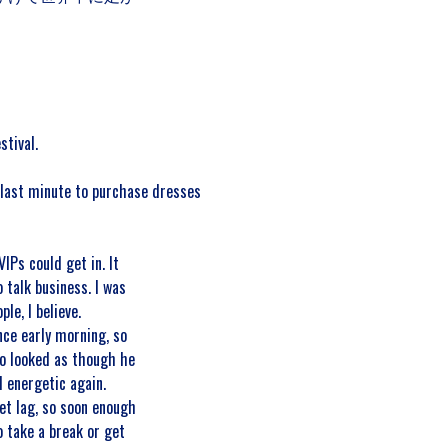
stival.
e last minute to purchase dresses
IPs could get in. It
 talk business. I was
le, I believe.
nce early morning, so
ho looked as though he
 energetic again.
et lag, so soon enough
o take a break or get