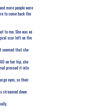
 and more people were
sure to come back the
out to me. She was an
ical scar left on the
 It seemed that she
S60 on her hip, she
had pressed it into
arge eyes, so their
ars streamed down
ally.