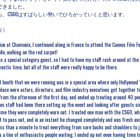
できました。
ら、CS60はすばらしい勢いでひろがっていくと思います。
り）
on at Chamonix, I continued along in France to attend the Cannes Film Fe
Me, walking on the red carpet!
as a special category guest, so I had to have my staff rush around at th
hectic time, but all of the staff were really happy to be there.
 booth that we were running was in a special area where only Hollywood V
lace were actors, directors, and film industry executives got together to
from the afternoon of the first day, and ended up treating around 40 peop
es staff had been there setting up the event and looking after guests si
time they were completely worn out. I treated one man with the CS60, w
t to pass out, and in an instant he changed completely and was fresh and
ess than a minute to treat everything from sore backs and shoulders to j
 a line of enthusiastic people waiting. I ended up not even having time t