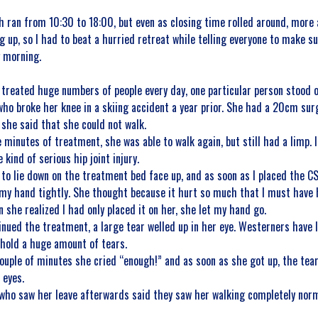
h ran from 10:30 to 18:00, but even as closing time rolled around, more
ing up, so I had to beat a hurried retreat while telling everyone to make 
g morning.
 treated huge numbers of people every day, one particular person stood 
ho broke her knee in a skiing accident a year prior. She had a 20cm surg
 she said that she could not walk.
e minutes of treatment, she was able to walk again, but still had a limp.
kind of serious hip joint injury.
 to lie down on the treatment bed face up, and as soon as I placed the C
my hand tightly. She thought because it hurt so much that I must have 
 she realized I had only placed it on her, she let my hand go.
inued the treatment, a large tear welled up in her eye. Westerners have l
 hold a huge amount of tears.
couple of minutes she cried “enough!” and as soon as she got up, the te
 eyes.
 who saw her leave afterwards said they saw her walking completely norm