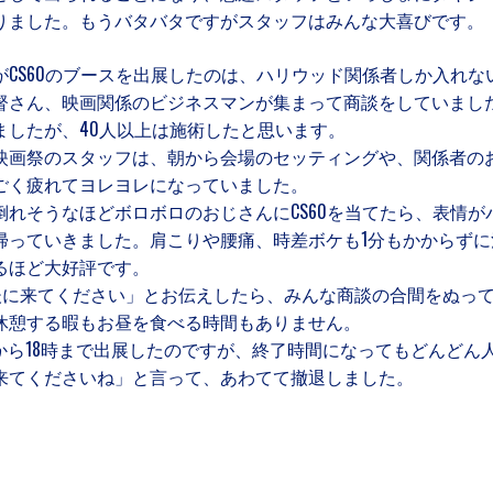
りました。もうバタバタですがスタッフはみんな大喜びです。
CS60のブースを出展したのは、ハリウッド関係者しか入れな
督さん、映画関係のビジネスマンが集まって商談をしていまし
ましたが、40人以上は施術したと思います。
映画祭のスタッフは、朝から会場のセッティングや、関係者の
ごく疲れてヨレヨレになっていました。
倒れそうなほどボロボロのおじさんにCS60を当てたら、表情が
帰っていきました。肩こりや腰痛、時差ボケも1分もかからずに
るほど大好評です。
後に来てください」とお伝えしたら、みんな商談の合間をぬっ
休憩する暇もお昼を食べる時間もありません。
半から18時まで出展したのですが、終了時間になってもどんどん
来てくださいね」と言って、あわてて撤退しました。