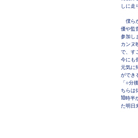
しに走
僕らが
優や監
参加し
カンヌ
で、す
今にも
元気に
ができ
「○分
ちらは
10時
た明日