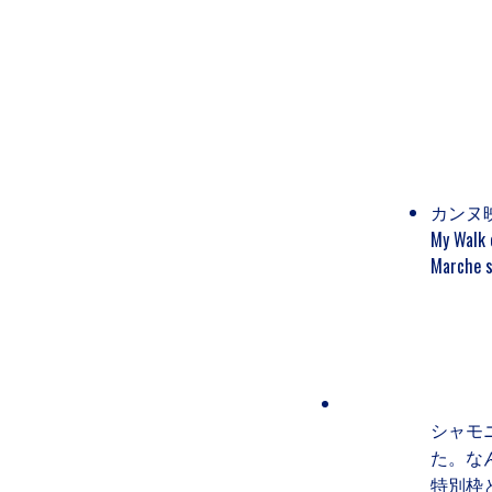
カンヌ
My Walk 
Marche su
シャモ
た。な
特別枠