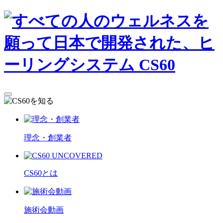
理念・創業者
CS60とは
施術会動画