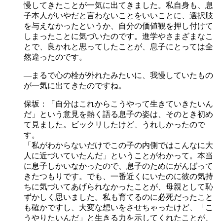
慢してきたことが一気に出てきました。私自身も、息
子本人がいやだと言わないことをいいことに、選択肢
を与えなかったというか、自分の価値観を押し付けて
しまったことに気づいたのです。進学やさまざまなこ
とで、良かれと思ってしたことが、息子にとっては全
然違ったのです。
―まるで心の栓が外れたみたいに、我慢していたもの
が一気に出てきたのですね。
保坂：「自分はこれからこうやって生きていきたいん
だ」という意見を熱く語る息子の姿は、そのとき初め
て見ました。ビックリしたけど、うれしかったので
す。
「私がわからないだけでこの子の内側ではこんなに大
人に近づいていたんだ」ということがわかって。本当
に息子しかいなかったので、息子のためにがんばって
きたつもりです。でも、一番近くにいたのに彼の気持
ちに気づいてあげられなかったことが、母親として恥
ずかしく思いました。私も育てるのに必死だったこと
も確かですし、大変な想いをさせちゃったけど、「こ
うやりたいんだ」と生きる力を示してくれたことが、