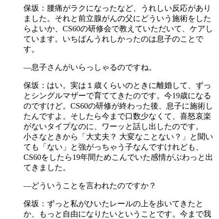
保坂：腰痛がラクになったなど、うれしい反応があり
ました。それと前立腺がんの父にどういう施術をした
らよいか、CS60の研修会で教えていただいて、ケアし
ています。いちばんうれしかったのは息子のことで
す。
―息子さんがいらっしゃるのですね。
保坂：はい。実は１歳くらいのときに離婚して、ずっ
とシングルマザーで育ててきたのです。今19歳になる
のですけど。CS60の研修が終わった後、息子に施術し
たんですよ。そしたら今まで口数少なくて、喜怒哀楽
がないタイプなのに、ワーッと話し出したのです。
小さなときから「大丈夫？ 大変なことない？」と聞い
ても「ない」と強がっちゃう子なんですけれども、
CS60をしたら19年間ためこんでいた感情がぶわっと出
てきました。
―どういうことを言われたのですか？
保坂：ずっと私がひいたレールの上を歩いてきたと
か、もっと自由になりたいということです。今まで我