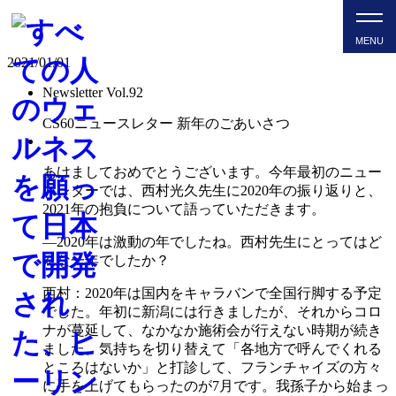
CS60 NEWSLETTER VOL.
2021/01/01
Newsletter Vol.92
CS60ニュースレター 新年のごあいさつ
あけましておめでとうございます。今年最初のニュー
スレターでは、西村光久先生に2020年の振り返りと、
2021年の抱負について語っていただきます。
―2020年は激動の年でしたね。西村先生にとってはど
んな一年でしたか？
西村：2020年は国内をキャラバンで全国行脚する予定
でした。年初に新潟には行きましたが、それからコロ
ナが蔓延して、なかなか施術会が行えない時期が続き
ました。気持ちを切り替えて「各地方で呼んでくれる
ところはないか」と打診して、フランチャイズの方々
に手を上げてもらったのが7月です。我孫子から始まっ