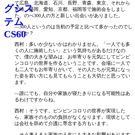
て広島、北海道、石川、長野、青森、東京、それから
宮崎、盛岡、愛知、京都、福岡等で施術会をしまし
た。のべ300人の方と新しい出会いがありました。
―300人というのは当初の予定と比べて多かったのでし
ょうか？
西村：多いか少ないかはわかりません。「一人でも多
くの人に施術したい」という気持ちがあるだけなの
で。僕の大きな望みは、お年寄りを元気にしてピンピ
ンコロリの世界を作るということです。会場に一人で
も二人でもお年寄りがいて、その人たちが元気になっ
た姿を若い方にも見てもらうことも大切だと思ってい
ます。
―誰にでも、自分や家族が寝たきりになる可能性はあ
るわけですからね。
西村：そうです。ピンピンコロリの世界が実現した
ら、家族そのものの負担がなくなります。現状として
は会社を辞めて介護に専念する方もいます。
―そう考えると家族の人生にも大きな影響があります