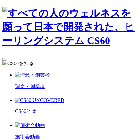
理念・創業者
CS60とは
施術会動画