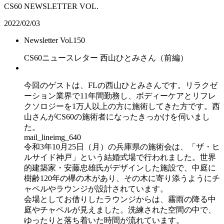
CS60 NEWSLETTER VOL.
2022/02/03
Newsletter Vol.150
CS60ニュースレター 西山ひとみさん（前編）
今回のゲストは、FLの西山ひとみさんです。リラクゼ
ーション業界で11年間勤務し、ボディーケアとリフレ
クソロジーを1万人以上の方に施術してきた方です。西
山さんがCS60の施術者になったきっかけを伺いまし
た。
mail_lineimg_640
令和3年10月25日（月）の兵庫県の施術会は、「ザ・ヒ
ルサイド神戸」という結婚式場で行われました。世界
的建築家・安藤忠雄氏がデザインした施設で、中庭に
樹齢120年の欅の木があり、その木に寄り添うようにチ
ャペルやラウンジが設計されています。
会場としてお借りしたラウンジからは、霧雨の降る中
庭やチャペルが見えました。洗練された空間の中で、
ゆったりと落ち着いた時間が流れています。