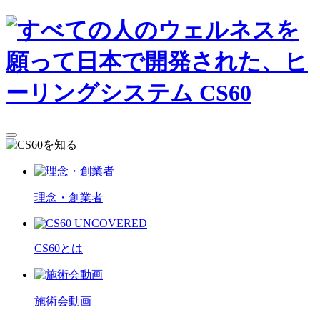
理念・創業者
CS60とは
施術会動画