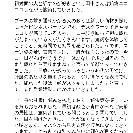
初対面の人と話すのが好きという田中さんは始終ニコ
ニコしながら施術していました。
ブースの前を通りかかる人の多くは新しい商材を探し
にきたビジネスパーソンです。デスクワークで肩や腰
にコリが感じている人や、一日中歩き回って脚に疲れ
がたまっている人がたくさんいます。施術を体験して
もらうと、短時間でも効果を感じられたようです。ス
ーツ姿の若い営業マンは、「脚が軽くなったので、今
日一日がんばれそうです。休憩なしで歩き回るので、
また疲れたら寄りますね」と言って笑顔で去っていき
ました。二日酔いが残っているという40代の男性は、
肝臓のあたりを施術されると、少し痛そうな表情でし
た。終わった後は「頭がスッキリしました」と言っ
て、また営業活動に出かけていきました。
ご自身の健康に悩みを抱えており、解決策を探してい
る方もおられました。最初は顔色が青白かったご高齢
の男性は、施術されている間じっと目を閉じていまし
た。目を開けたときに、「体が熱くなってきました」
と呟きます。マスクから見える頬が桜色になってきて
います。「さっきとは別人みたいに顔色が良くなって