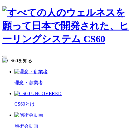
理念・創業者
CS60とは
施術会動画