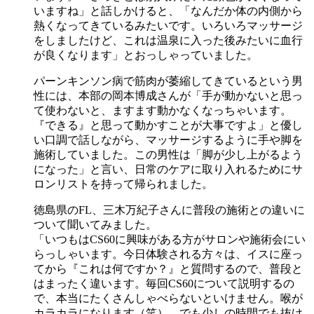
いますね」と話しかけると、「なんだか体の内側から
熱くなってきているみたいです。いろいろマッサージ
をしましたけど、これは温泉に入った後みたいに血行
が良くなります」とおっしゃっていました。
パーンキンソン病で筋肉が萎縮してきているという男
性には、本部の岡本博成さんが「手が動かないと思っ
て使わないと、ますます動かなくなっちゃいます。
『できる』と思って動かすことが大事ですよ」と優し
い口調で話しながら、マッサージするように手や脚を
施術していました。この男性は「脚が少し上がるよう
になった」と言い、日常のケアに取り入れるためにサ
ロンリストを持って帰られました。
徳島県のFL、三木万紀子さんに普段の施術との違いに
ついて聞いてみました。
「いつもはCS60に興味がある方がサロンや施術会にい
らっしゃいます。今日体験される方々は、イスに座っ
てから『これは何ですか？』と質問するので、普段と
はまったく違います。毎回CS60について説明するの
で、本当にたくさんしゃべらないといけません。喉が
カラカラになります（笑）。でも少しの時間でも抜け