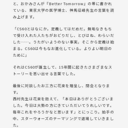
と、おかみさんが『Better Tomorrow』の帯に書かれ
ている、東京大学の医学博士、神馬征峰先生の言葉を読
み上げます。
「CS60とはなにか。定義してはだめだ。無垢なきもち
で受け入れた人たちがおどりだし、とびはね、わらいだ
した……。うたがいようのない事実。そこから定義は始
まる。CS60は今もなお進化している。よりよい明日の
ために」
それはCS60が誕生して、15年間に起きたさまざまなス
トーリーを思い出せる言葉でした。
最後に対談したお三方に花束を贈呈し、閉会となりま
す。
西村先生は花束を抱えて、「本日はありがとうございま
した。今日は大勢の方にきていただいてうれしいです。
毎年これをやろうかなと思います」とにっこり。拍手の
中、スターウォーズのテーマソングで退場していきまし
た。