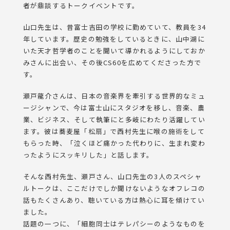
者が鼎談するトークイベントです。
山口先生は、昔富士吉田の学校に勤めていて、教員を34
年しています。歴史の勉強をしているときに、山中湖に
いた天才哲学者のことを聞いて導かれるようにしておか
みさんに出会い、その後CS60を広めてくださった方で
す。
瀬戸龍介さんは、日本の音楽界を牽引する世界的なミュ
ージシャンで、今は富士山にスタジオを移し、音楽、農
業、ビジネス、そして執筆にと多岐にわたり活躍してい
ます。彼は蕎麦屋「松扇」で西村先生に喉の施術をして
もらった時、「泣くほど痛かった代わりに、生まれ変わ
ったようにスッキリした」と話します。
そんな西村先生、瀬戸さん、山口先生の3人のスペシャ
ルトークは、ここだけでしか聞けないようなオフレコの
話もたくさんあり、聴いている方は熱心に耳を傾けてい
ました。
話題の一つに、「細胞同士はテレパシーのようなものを