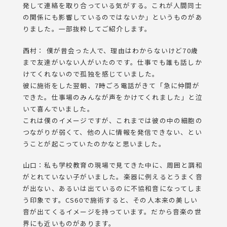
発して連絡を取り合っている気がする。これが人間同士
の関係にも影響しているのではないか」というものがあ
りました。一部抜粋してご紹介します。
西村： 僕が昔会った人で、理由はわからないけど70歳
まで友達がいない人がいたのです。仕事でも誰も話しか
けてくれないので孤独を感じていました。
彼に施術をした翌朝、7時ごろ電話がきて「急に仲間が
できた。仕事場のみんなが声をかけてくれました」と泣
いて喜んでいました。
これは僕のイメージですが、これまでは彼の中の細胞の
つながりが弱くて、他の人に情報を発信できない、とい
うことが起こっていたのかなと思いました。
山口：私も学校教育の現場で見てきた中に、周囲と調和
がとれていない子がいました。楽器に例えるとうまく音
が出ない、あるいは出ているのに不協和音になってしま
う印象です。CS60で施術すると、その人本来の美しい
音が出てくるイメージを持っています。だから音楽の世
界にも近いものがあります。