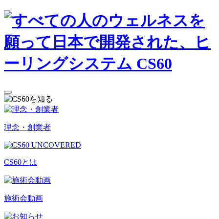
理念・創業者
CS60とは
施術会動画