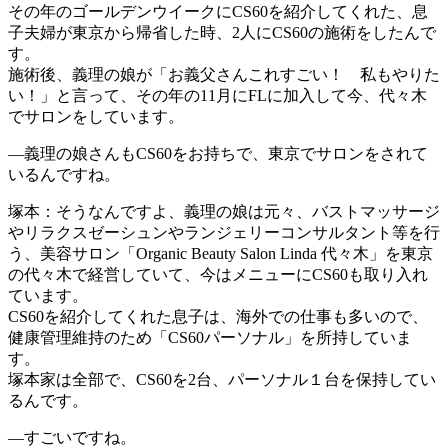
その年のゴールデンウイークにCS60を紹介してくれた、息
子夫婦が東京から帰省した時、2人にCS60の施術をしたんで
す。
施術後、義理の娘が「お義父さんこれすごい！ 私もやりた
い！」と言って、その年の11月にFLに加入して今、代々木
でサロンをしています。
―義理の娘さんもCS60をお持ちで、東京でサロンをされて
いるんですね。
塚本：そうなんですよ、義理の娘は元々、バストマッサージ
やリラクスゼーシュンやランジェリーコンサルタント等を行
う、美容サロン「Organic Beauty Salon Linda 代々木」を東京
の代々木で経営していて、今はメニューにCS60も取り入れ
ています。
CS60を紹介してくれた息子は、海外での仕事も多いので、
健康管理維持のため「CS60パーソナル」を所持していま
す。
塚本家は全部で、CS60を2台、パーソナル１台を保持してい
るんです。
―すごいですね。