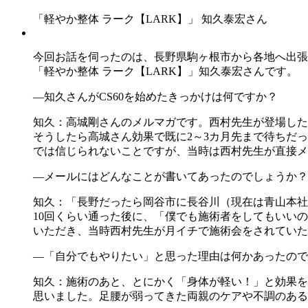
「軽やか整体 ラーク【LARK】」 知久泰宏さん
今回お話を伺ったのは、長野県駒ヶ根市から各地へ出張
「軽やか整体 ラーク【LARK】」知久泰宏さんです。
―知久さんがCS60を始めたきっかけは何ですか？
知久：高城剛さんのメルマガです。西村先生が登場した
そうしたら高城さん効果で既に2～3カ月先まで待ちだ
では信じられないことですが、当時は西村先生が直接メ
―メールにはどんなことが書いてあったのでしょうか？
知久：「長野だったら岡谷市に長谷川（現在は青山本社
10回くらい通った後に、「僕でも施術者をしてもいい
いただき、当時西村先生が月イチで施術会をされていた
―「自分でもやりたい」と思った理由は何かあったので
知久：施術のあと、とにかく「身体が軽い！」と効果を
思いました。足腰が弱ってきた両親のケアや不調のある