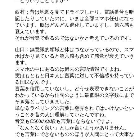
―どういうことですか？
西村：昔は地図を見てドライブしたり、電話番号を暗
記したりしていたのに、いまは全部スマホ任せになっ
ています。脳はどんどん退化していますし、第六感も
衰えています。
それが音楽で蘇るのではないかと考えているのです。
山口：無意識的領域と体はつながっているので、スマ
ホばかり見ていると第六感も含めて感覚が衰えていき
ます。
スマホの中にあるのは過去の言語情報ですよね。
実はもともと日本人は言葉に対して不信感を持ってい
る国民なんです。
言葉を信用していないし、どうせ表現できないことが
わかっているから俳句のように最低限の文字数にまで
そぎ落としていきました。
単なるラベリングの言葉に翻弄されてはいけないとい
うことを昔の人は理解していたんですね。
音楽もCS60の体験も言葉にならないですよ。
「なんとなく良い」としか言いようがありません。
でも言葉にできないもののほうが人間にとって大事な