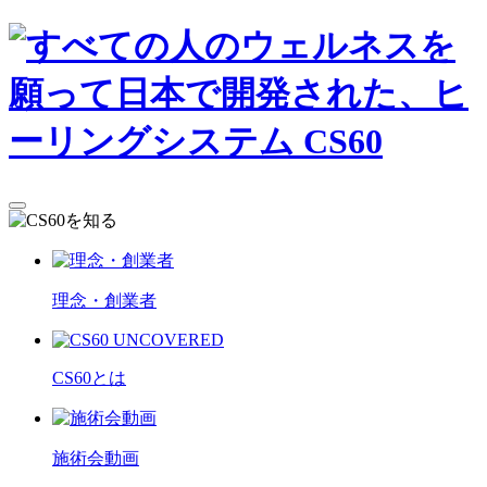
理念・創業者
CS60とは
施術会動画