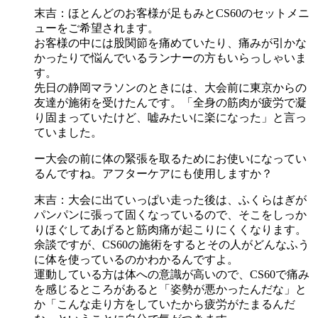
末吉：ほとんどのお客様が足もみとCS60のセットメニ
ューをご希望されます。
お客様の中には股関節を痛めていたり、痛みが引かな
かったりで悩んでいるランナーの方もいらっしゃいま
す。
先日の静岡マラソンのときには、大会前に東京からの
友達が施術を受けたんです。「全身の筋肉が疲労で凝
り固まっていたけど、嘘みたいに楽になった」と言っ
ていました。
ー大会の前に体の緊張を取るためにお使いになってい
るんですね。アフターケアにも使用しますか？
末吉：大会に出ていっぱい走った後は、ふくらはぎが
パンパンに張って固くなっているので、そこをしっか
りほぐしてあげると筋肉痛が起こりにくくなります。
余談ですが、CS60の施術をするとその人がどんなふう
に体を使っているのかわかるんですよ。
運動している方は体への意識が高いので、CS60で痛み
を感じるところがあると「姿勢が悪かったんだな」と
か「こんな走り方をしていたから疲労がたまるんだ