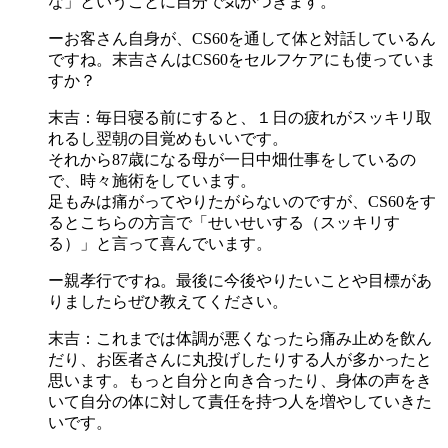
な」ということに自分で気がつきます。
ーお客さん自身が、CS60を通して体と対話しているん
ですね。末吉さんはCS60をセルフケアにも使っていま
すか？
末吉：毎日寝る前にすると、１日の疲れがスッキリ取
れるし翌朝の目覚めもいいです。
それから87歳になる母が一日中畑仕事をしているの
で、時々施術をしています。
足もみは痛がってやりたがらないのですが、CS60をす
るとこちらの方言で「せいせいする（スッキリす
る）」と言って喜んでいます。
ー親孝行ですね。最後に今後やりたいことや目標があ
りましたらぜひ教えてください。
末吉：これまでは体調が悪くなったら痛み止めを飲ん
だり、お医者さんに丸投げしたりする人が多かったと
思います。もっと自分と向き合ったり、身体の声をき
いて自分の体に対して責任を持つ人を増やしていきた
いです。