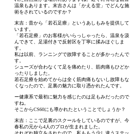
温泉もあります。末吉さんは「かえる堂」でどんな施
術をされているのですか？
末吉：昔から「若石足療」というあしもみを提供して
います。
「若石足療」のお客様がいらっしゃったら、温泉を汲
んできて、足湯付きで反射区を丁寧に揉みほぐしま
す。
私は以前、ランニングで故障することが多かったんで
す。
シューズが合わなくて足を痛めたり、筋肉痛もひどか
ったりしました。
若石足療を始めてからは全く筋肉痛もないし故障もな
くなったので、足裏の魅力に取り憑かれたんです。
ー健康系で最初に魅力を感じたのは足もみだったので
すね。
そこからCS60にも導かれたということでしょうか？
末吉：ここで足裏のスクールをしているのですが、今
春私の元から4人のプロが生まれました。
それぞれ独立をされたので、私ももう少し違うステッ