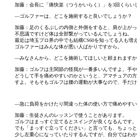
加藤：会長に「痛快楽（つうかいらく）」を3回くらい
―ゴルファーは、どこを施術すると良いでしょうか？
加藤：足のくるぶしの内側と外側をすると、肩が上がっ
不思議ですけど体は全部繋がっているんでしょうね。
最近は埼玉プロ界の中でも結構CS60を知ってる人も増
ゴルファーはみんな体が悪い人ばかりですから。
―みなさんから、どこを施術してほしいと頼まれますか
加藤：ゴルフは主関節の怪我が一番多いんですよ。手や
どうして手を痛めやすいのかというと、アマチュアの方
すよ。そもそもゴルフは腰の運動が大事なので、手だけ
―急に負荷をかけたり間違った体の使い方で痛めやすい
加藤：生徒さんのレッスンで使うことがあります。
ゴルフはまっすぐ立てるとスイングが良くなるんです。
でも「まっすぐ立ってください」と言っても、ちょっと
少し左重心になっていたりするんですが、自分ではわか