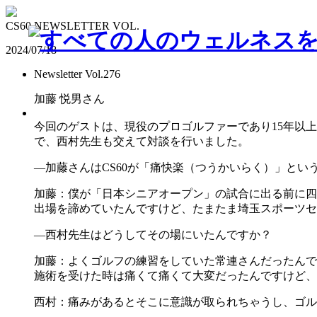
CS60 NEWSLETTER VOL.
2024/07/18
Newsletter Vol.276
加藤 悦男さん
今回のゲストは、現役のプロゴルファーであり15年以
で、西村先生も交えて対談を行いました。
―加藤さんはCS60が「痛快楽（つうかいらく）」とい
加藤：僕が「日本シニアオープン」の試合に出る前に四
出場を諦めていたんですけど、たまたま埼玉スポーツセ
―西村先生はどうしてその場にいたんですか？
加藤：よくゴルフの練習をしていた常連さんだったんで
施術を受けた時は痛くて痛くて大変だったんですけど、
西村：痛みがあるとそこに意識が取られちゃうし、ゴル