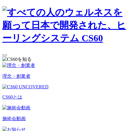
理念・創業者
CS60とは
施術会動画