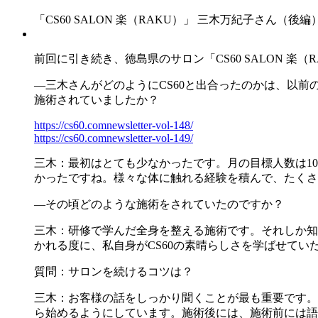
「CS60 SALON 楽（RAKU）」 三木万紀子さん（後編
前回に引き続き、徳島県のサロン「CS60 SALON 
―三木さんがどのようにCS60と出合ったのかは、以
施術されていましたか？
https://cs60.comnewsletter-vol-148/
https://cs60.comnewsletter-vol-149/
三木：最初はとても少なかったです。月の目標人数は1
かったですね。様々な体に触れる経験を積んで、たくさ
―その頃どのような施術をされていたのですか？
三木：研修で学んだ全身を整える施術です。それしか知
かれる度に、私自身がCS60の素晴らしさを学ばせてい
質問：サロンを続けるコツは？
三木：お客様の話をしっかり聞くことが最も重要です。
ら始めるようにしています。施術後には、施術前には語