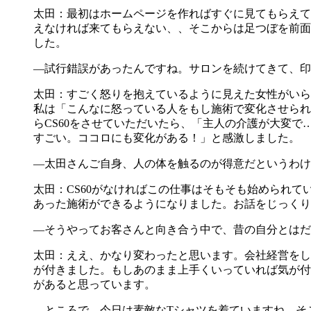
太田：最初はホームページを作ればすぐに見てもらえて
えなければ来てもらえない、、そこからは足つぼを前面
した。
―試行錯誤があったんですね。サロンを続けてきて、印
太田：すごく怒りを抱えているように見えた女性がいら
私は「こんなに怒っている人をもし施術で変化させられた
らCS60をさせていただいたら、「主人の介護が大変で
すごい。ココロにも変化がある！」と感激しました。
―太田さんご自身、人の体を触るのが得意だというわけ
太田：CS60がなければこの仕事はそもそも始められ
あった施術ができるようになりました。お話をじっくり
―そうやってお客さんと向き合う中で、昔の自分とはだ
太田：ええ、かなり変わったと思います。会社経営をし
が付きました。もしあのまま上手くいっていれば気が付
があると思っています。
―ところで、今日は素敵なTシャツを着ていますね。そ