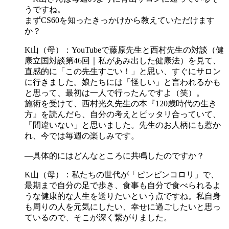
うですね。
まずCS60を知ったきっかけから教えていただけます
か？
K山（母）：YouTubeで藤原先生と西村先生の対談（健
康立国対談第46回｜私があみ出した健康法）を見て、
直感的に「この先生すごい！」と思い、すぐにサロン
に行きました。娘たちには「怪しい」と言われるかも
と思って、最初は一人で行ったんですよ（笑）。
施術を受けて、西村光久先生の本『120歳時代の生き
方』を読んだら、自分の考えとピッタリ合っていて、
「間違いない」と思いました。先生のお人柄にも惹か
れ、今では毎週の楽しみです。
―具体的にはどんなところに共鳴したのですか？
K山（母）：私たちの世代が「ピンピンコロリ」で、
最期まで自分の足で歩き、食事も自分で食べられるよ
うな健康的な人生を送りたいという点ですね。私自身
も周りの人を元気にしたい、幸せに過ごしたいと思っ
ているので、そこが深く繋がりました。