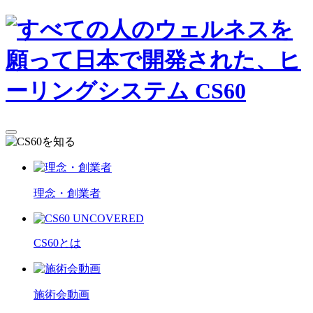
理念・創業者
CS60とは
施術会動画