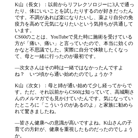
K山（長女）：以前からリフレクソロジーに3人で通っ
たり、体にいいことを試したりするのが好きだったん
です。不調があれば楽になりたいし、薬より自分の免
疫力を高めて元気になりたいという気持ちが共通して
います。
CS60のことは、YouTubeで見た時に施術を受けている
方が「痛い、痛い」と言っていたので、本当に効くの
かなと不思議でした。実際に自分で体験したくなっ
て、母と一緒に行ったのが最初です。
―次女さんはその時は一緒ではなかったんですよ
ね？ いつ頃から通い始めたのでしょうか？
K山（次女）：母と姉が通い始めて少し経ってからで
す。ただ、それ以前からCS60は知っていて、高城剛さ
んのメルマガでも見かけていたんです。気になってい
たところに「こういうのがあるのよ」と家族に勧めら
れて驚きましたね。
―皆さん健康への意識が高いですよね。K山さんの子
育ての方針が、健康を重視したものだったのでしょう
か。