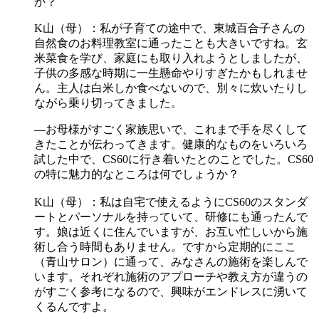
か？
K山（母）：私が子育ての途中で、東城百合子さんの
自然食のお料理教室に通ったことも大きいですね。玄
米菜食を学び、家庭にも取り入れようとしましたが、
子供の多感な時期に一生懸命やりすぎたかもしれませ
ん。主人は白米しか食べないので、別々に炊いたりし
ながら乗り切ってきました。
―お母様がすごく家族思いで、これまで手を尽くして
きたことが伝わってきます。健康的なものをいろいろ
試した中で、CS60に行き着いたとのことでした。CS60
の特に魅力的なところは何でしょうか？
K山（母）：私は自宅で使えるようにCS60のスタンダ
ートとパーソナルを持っていて、研修にも通ったんで
す。娘は近くに住んでいますが、お互い忙しいから施
術し合う時間もありません。ですから定期的にここ
（青山サロン）に通って、みなさんの施術を楽しんで
います。それぞれ施術のアプローチや教え方が違うの
がすごく参考になるので、興味がエンドレスに湧いて
くるんですよ。