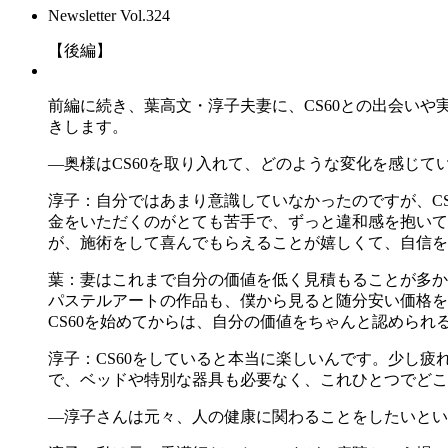
Newsletter Vol.324
【後編】
前編に続き、葉高文・淳子夫妻に、CS60との出会い
きします。
―奥様はCS60を取り入れて、どのような変化を感じて
淳子：自分ではあまり意識していなかったのですが、C
金をいただくのがとても苦手で、ずっと違和感を抱いて
が、施術をして喜んでもらえることが嬉しくて、自信を
葉：妻はこれまで自分の価値を低く見積もることが多か
パステルアートの作品も、僕から見ると随分安い価格を
CS60を始めてからは、自分の価値をちゃんと認めら
淳子：CS60をしていると本当に楽しいんです。少し
で、ベッドや特別な器具も必要なく、これひとつでどこ
―淳子さんは元々、人の健康に関わることをしたいとい