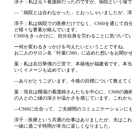
淳子：私は元々看護師だったのですが、病院という場で
―「病院とは合わなかった」とおっしゃいましたが、淳
淳子：私は病院での医療だけでなく、CS60を通じて
ど様々な要素が絡んでいます。
CS60をきっかけに、自分自身を労わることに気づいて
ー何か変わるきっかけを与えたいということですね。
お二人のサロン名「叶葉CS60」に込めた想いをお聞か
葉：私は在日華僑の三世で、本籍地が福建省です。本当
いくイメージも込めています。
―ありがとうございます。今後の目標について教えてく
葉：現在は職場の看護師さんたちを中心に、CS60の
の人とのご縁の深さや温かさを感じています。これから
―CS60に出合って、ご夫婦間のコミュニケーションに
淳子：医療という共通の仕事はありましたが、夫はこれ
一緒に過ごす時間が本当に楽しくなりました。