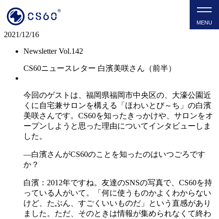
CS60 NEWSLETTER VOL.
2021/12/16
Newsletter Vol.142
CS60ニュースレター 白濱美咲さん（前半）
今回のゲストは、福岡県福岡市中央区の、大濠公園近
くに自宅兼サロンを構える「ほわいとび～ち」の白濱
美咲さんです。CS60を知ったきっかけや、サロンをオ
ープンしようと思った理由についてインタビューしま
した。
―白濱さんがCS60のことを知ったのはいつごろです
か？
白濱：2012年ですね。友達のSNSの写真で、CS60を持
っている人がいて。「何に使うものかよくわからない
けど、たぶん、すごくいいものだ」という直感があり
ました。ただ、そのときは情報が集められなくて終わ