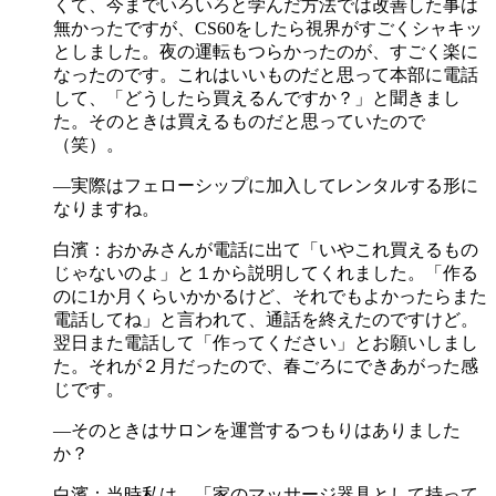
くて、今までいろいろと学んだ方法では改善した事は
無かったですが、CS60をしたら視界がすごくシャキッ
としました。夜の運転もつらかったのが、すごく楽に
なったのです。これはいいものだと思って本部に電話
して、「どうしたら買えるんですか？」と聞きまし
た。そのときは買えるものだと思っていたので
（笑）。
―実際はフェローシップに加入してレンタルする形に
なりますね。
白濱：おかみさんが電話に出て「いやこれ買えるもの
じゃないのよ」と１から説明してくれました。「作る
のに1か月くらいかかるけど、それでもよかったらまた
電話してね」と言われて、通話を終えたのですけど。
翌日また電話して「作ってください」とお願いしまし
た。それが２月だったので、春ごろにできあがった感
じです。
―そのときはサロンを運営するつもりはありました
か？
白濱：当時私は、「家のマッサージ器具として持って